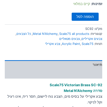
סמן קישורים
זמינות:
קיים במלאי
font_download
לאפס
cached
הוספה לסל
את
כל
האפשרויות
מק"ט:
SC92
קטגוריות:
Scale75 all products
,
Metal N'Alchemy
,
כל הצבעים
,
צבעים אקריליים
,
צבעים מטאליים
תגיות:
Scale75
,
Acrylic Paint
,
צבע אקרילי
תיאור
מידע נוסף
Scale75 Victorian Brass
SC-92
סדרה Metal N'Alchemy
צבע אקרילי על בסיס מים, הצבע נוח ליישום, חסר ריח, אינו רעיל
וקל לניקוי.