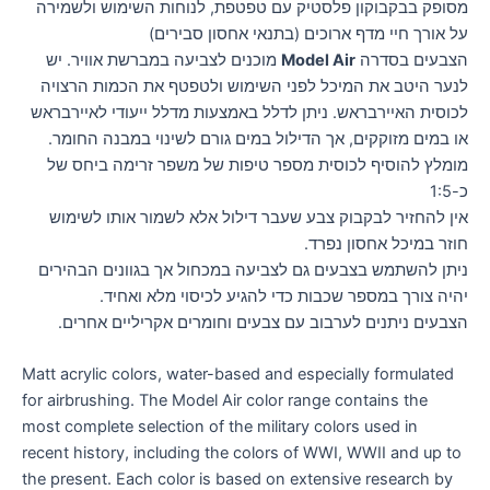
מסופק בבקבוקון פלסטיק עם טפטפת, לנוחות השימוש ולשמירה
על אורך חיי מדף ארוכים (בתנאי אחסון סבירים)
הצבעים בסדרה
Model Air
מוכנים לצביעה במברשת אוויר. יש
לנער היטב את המיכל לפני השימוש ולטפטף את הכמות הרצויה
לכוסית האיירבראש. ניתן לדלל באמצעות מדלל ייעודי לאיירבראש
או במים מזוקקים, אך הדילול במים גורם לשינוי במבנה החומר.
מומלץ להוסיף לכוסית מספר טיפות של משפר זרימה ביחס של
כ-1:5
אין להחזיר לבקבוק צבע שעבר דילול אלא לשמור אותו לשימוש
חוזר במיכל אחסון נפרד.
ניתן להשתמש בצבעים גם לצביעה במכחול אך בגוונים הבהירים
יהיה צורך במספר שכבות כדי להגיע לכיסוי מלא ואחיד.
הצבעים ניתנים לערבוב עם צבעים וחומרים אקריליים אחרים.
Matt acrylic colors, water-based and especially formulated
for airbrushing. The Model Air color range contains the
most complete selection of the military colors used in
recent history, including the colors of WWI, WWII and up to
the present. Each color is based on extensive research by