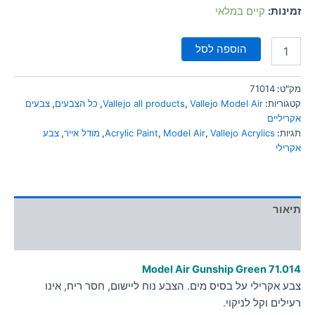
סמן קישורים
זמינות:
קיים במלאי
font_download
לאפס
cached
הוספה לסל
את
כל
האפשרויות
מק"ט:
71014
קטגוריות:
Vallejo Model Air
,
Vallejo all products
,
כל הצבעים
,
צבעים
אקריליים
תגיות:
Vallejo Acrylics
,
Model Air
,
Acrylic Paint
,
מודל אייר
,
צבע
אקרילי
תיאור
מידע נוסף
Model Air Gunship Green 71.014
צבע אקרילי על בסיס מים. הצבע נוח ליישום, חסר ריח, אינו
רעילים וקל לניקוי.