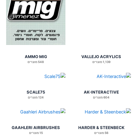
סמן קישורים
font_download
לאפס
cached
את
כל
האפשרויות
AMMO MIG
VALLEJO ACRYLICS
1,139 מוצרים
548 מוצרים
SCALE75
AK-INTERACTIVE
604 מוצרים
124 מוצרים
GAAHLERI AIRBRUSHES
HARDER & STEENBECK
56 מוצרים
15 מוצרים