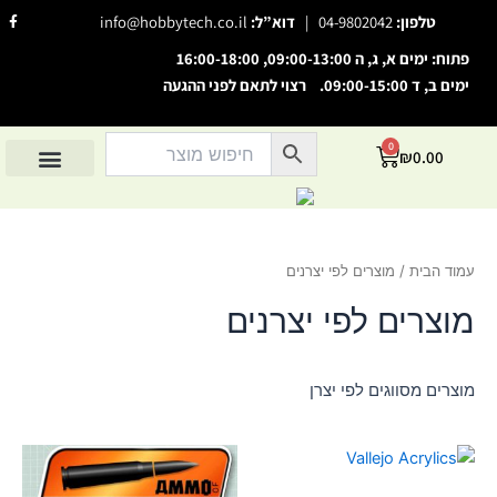
ילוג
F
טלפון:
04-9802042
|
דוא”ל:
info@hobbytech.co.il
a
תוכן
c
e
פתוח: ימים א, ג, ה 09:00-13:00, 16:00-18:00
b
o
ימים ב, ד 09:00-15:00. רצוי לתאם לפני ההגעה
o
השבת את ההבזקים
visibility_off
k
-
סמן כותרות
f
title
0
עגלת
₪
0.00
צבע רקע
קניות
settings
החשבון שלי
מוצרים לפי יצרנים
אודות הוביטק
מוצרים לפי סיווג
זום (הקטנה)
zoom_out
זום (הגדלה)
zoom_in
עמוד הבית
/ מוצרים לפי יצרנים
הקטנת גופן
remove_circle_outline
מוצרים לפי יצרנים
הגדלת גופן
add_circle_outline
גופן קריא
spellcheck
מוצרים מסווגים לפי יצרן
ניגודיות בהירה
brightness_high
ניגודיות כהה
brightness_low
הוסף קו תחתון לקישורים
format_underlined