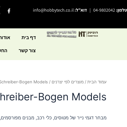
ילוג
פ
F
טלפון:
04-9802042
|
דוא”ל:
info@hobbytech.co.il
תוכן
a
י
c
e
b
o
o
דף בית
אודות
k
-
צור קשר
החשב
f
עמוד הבית
/
מוצרים לפי יצרנים
/ Schreiber-Bogen Models
hreiber-Bogen Models
מבחר דגמי נייר של מטוסים, כלי רכב, מבנים מפורסמים, 