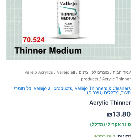
סמן קישורים
font_download
לאפס
cached
את
כל
האפשרויות
עמוד הבית
/
מוצרים לפי יצרנים
/
Vallejo all
/
Vallejo Acrylics
products
/ Acrylic Thinner
Vallejo Thinners & Cleaners
,
Vallejo all products
,
כל חומרי
העזר
,
מדללים (טינרים)
Acrylic Thinner
₪
13.80
טינר אקרילי (מדלל)
זמינות:
קיים במלאי