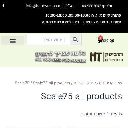
ילוג
F
טלפון:
04-9802042
|
דוא”ל:
info@hobbytech.co.il
a
תוכן
c
e
פתוח: ימים א, ג, ה 09:00-13:00, 16:00-18:00
b
o
ימים ב, ד 09:00-15:00. רצוי לתאם לפני ההגעה
o
השבת את ההבזקים
visibility_off
k
-
סמן כותרות
f
title
0
עגלת
₪
0.00
צבע רקע
קניות
settings
החשבון שלי
מוצרים לפי יצרנים
אודות הוביטק
מוצרים לפי סיווג
זום (הקטנה)
zoom_out
זום (הגדלה)
zoom_in
הקטנת גופן
remove_circle_outline
עמוד הבית
/
מוצרים לפי יצרנים
/
/ Scale75 all products
Scale75
הגדלת גופן
add_circle_outline
גופן קריא
Scale75 all products
spellcheck
ניגודיות בהירה
brightness_high
ניגודיות כהה
brightness_low
צבעים לדמויות וחומרים
הוסף קו תחתון לקישורים
format_underlined