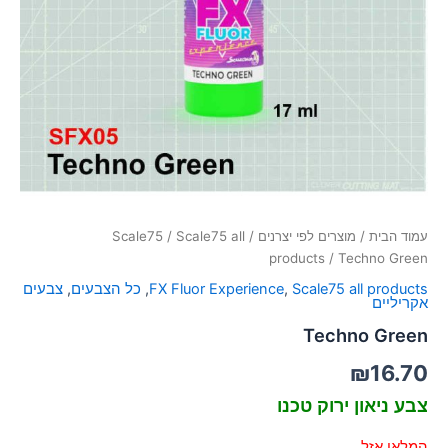
סמן קישורים
font_download
לאפס
cached
את
כל
האפשרויות
עמוד הבית
/
מוצרים לפי יצרנים
/
Scale75 all
/
Scale75
products
/ Techno Green
Scale75 all products
,
FX Fluor Experience
,
כל הצבעים
,
צבעים
אקריליים
Techno Green
₪
16.70
צבע ניאון ירוק טכנו
המלאי אזל