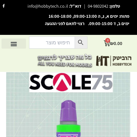
ילוג
F
טלפון:
04-9802042
|
דוא”ל:
info@hobbytech.co.il
a
תוכן
c
e
פתוח: ימים א, ג, ה 09:00-13:00, 16:00-18:00
b
o
ימים ב, ד 09:00-15:00. רצוי לתאם לפני ההגעה
השבת את ההבזקים
o
visibility_off
k
-
סמן כותרות
f
title
0
עגלת
₪
0.00
צבע רקע
settings
קניות
החשבון שלי
מוצרים לפי יצרנים
אודות הוביטק
מוצרים לפי סיווג
זום (הקטנה)
zoom_out
זום (הגדלה)
zoom_in
הקטנת גופן
remove_circle_outline
הגדלת גופן
add_circle_outline
גופן קריא
spellcheck
ניגודיות בהירה
brightness_high
ניגודיות כהה
brightness_low
הוסף קו תחתון לקישורים
format_underlined