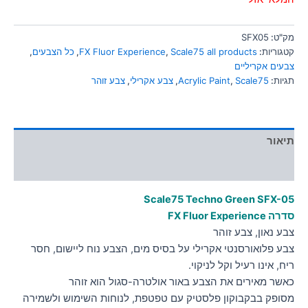
מק"ט:
SFX05
קטגוריות:
Scale75 all products
,
FX Fluor Experience
,
כל הצבעים
,
צבעים אקריליים
תגיות:
Scale75
,
Acrylic Paint
,
צבע אקרילי
,
צבע זוהר
תיאור
מידע נוסף
Scale75 Techno Green
SFX-05
סדרה FX Fluor Experience
צבע נאון, צבע זוהר
צבע פלואורסנטי אקרילי על בסיס מים, הצבע נוח ליישום, חסר
ריח, אינו רעיל וקל לניקוי.
כאשר מאירים את הצבע באור אולטרה-סגול הוא זוהר
מסופק בבקבוקון פלסטיק עם טפטפת, לנוחות השימוש ולשמירה