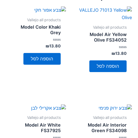
Vallejo all products
Model Color Khaki
Vallejo all products
Grey
Model Air Yellow
Olive FS34052
דורג
₪
13.80
0
דורג
מתוך
₪
13.80
5
0
הוספה לסל
מתוך
5
הוספה לסל
Vallejo all products
Vallejo all products
Model Air White
Model Air Interior
FS37925
Green FS34098