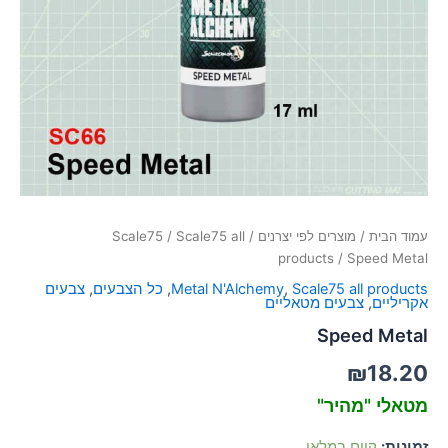
סמן קישורים
font_download
לאפס
cached
את
כל
האפשרויות
עמוד הבית
/
מוצרים לפי יצרנים
/
Scale75 all
/
Scale75
products
/ Speed Metal
Scale75 all products
,
Metal N'Alchemy
,
כל הצבעים
,
צבעים
אקריליים
,
צבעים מטאליים
Speed Metal
₪
18.20
מטאלי "מהיר"
זמינות:
קיים במלאי