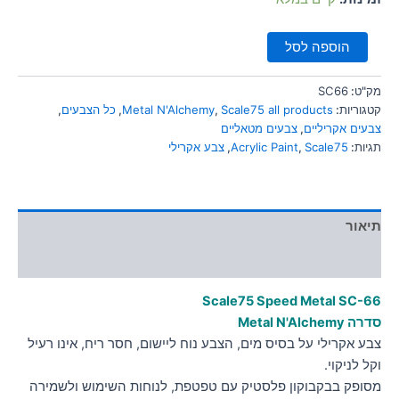
הוספה לסל
מק"ט:
SC66
קטגוריות:
Scale75 all products
,
Metal N'Alchemy
,
כל הצבעים
,
צבעים אקריליים
,
צבעים מטאליים
תגיות:
Scale75
,
Acrylic Paint
,
צבע אקרילי
תיאור
מידע נוסף
Scale75 Speed Metal
SC-66
סדרה Metal N'Alchemy
צבע אקרילי על בסיס מים, הצבע נוח ליישום, חסר ריח, אינו רעיל
וקל לניקוי.
מסופק בבקבוקון פלסטיק עם טפטפת, לנוחות השימוש ולשמירה