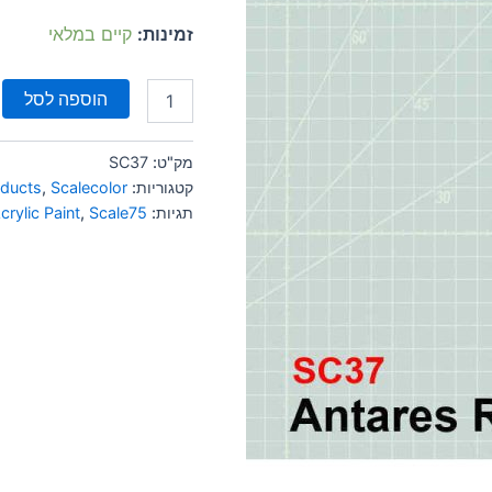
זמינות:
קיים במלאי
הוספה לסל
מק"ט:
SC37
קטגוריות:
Scalecolor
,
oducts
תגיות:
Scale75
,
crylic Paint