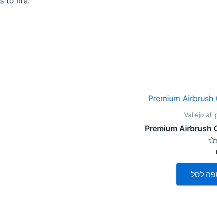
 to life.
Vallejo all
Premium Airbrush 
פה לסל