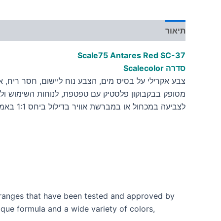
תיאור
מידע נוסף
Scale75 Antares Red
SC-37
סדרה Scalecolor
צבע אקרילי על בסיס מים, הצבע נוח ליישום, חסר ריח, אינו
מסופק בבקבוקון פלסטיק עם טפטפת, לנוחות השימוש ולש
לצביעה במכחול או במברשת אוויר בדילול ביחס 1:1 באמצעות מדלל לצבעים אקריליים על בסיס מים
t ranges that have been tested and approved by
ique formula and a wide variety of colors,