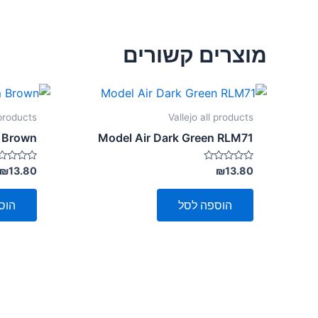
מוצרים קשורים
 products
Vallejo all products
 Brown
Model Air Dark Green RLM71
דורג
דורג
₪
13.80
₪
13.80
0
0
מתוך
מתוך
5
5
הוספה לסל
הוס