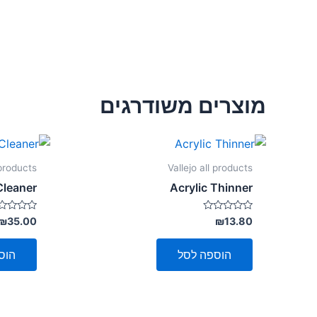
מוצרים משודרגים
 products
Vallejo all products
Cleaner
Acrylic Thinner
דורג
דורג
₪
35.00
₪
13.80
0
0
מתוך
מתוך
5
5
הוספה לסל
הוס