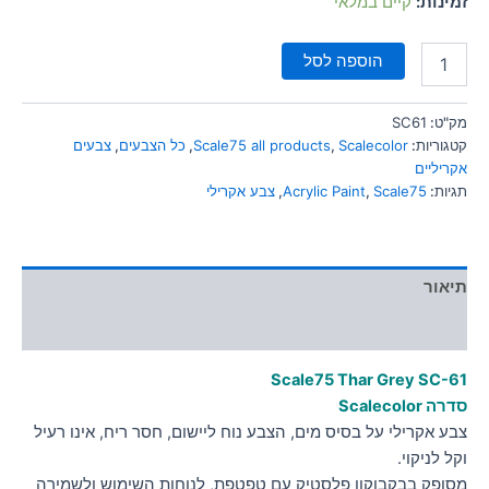
זמינות:
קיים במלאי
סמן קישורים
font_download
הוספה לסל
לאפס
cached
את
כל
מק"ט:
SC61
האפשרויות
קטגוריות:
Scalecolor
,
Scale75 all products
,
כל הצבעים
,
צבעים
אקריליים
תגיות:
Scale75
,
Acrylic Paint
,
צבע אקרילי
תיאור
מידע נוסף
Scale75 Thar Grey
SC-61
סדרה Scalecolor
צבע אקרילי על בסיס מים, הצבע נוח ליישום, חסר ריח, אינו רעיל
וקל לניקוי.
מסופק בבקבוקון פלסטיק עם טפטפת, לנוחות השימוש ולשמירה