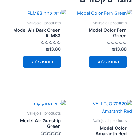
Vallejo all products
Vallejo all products
Model Air Dark Green
Model Color Fern
RLM83
Green
דורג
דורג
₪
13.80
₪
13.80
0
0
מתוך
מתוך
5
5
הוספה לסל
הוספה לסל
Vallejo all products
Model Air Gunship
Vallejo all products
Green
Model Color
Amaranth Red