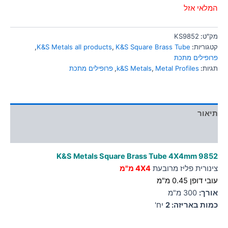
סמן קישורים
המלאי אזל
font_download
לאפס
cached
מק"ט:
KS9852
את
קטגוריות:
K&S Square Brass Tube
,
K&S Metals all products
,
כל
פרופילים מתכת
האפשרויות
תגיות:
Metal Profiles
,
k&S Metals
,
פרופילים מתכת
תיאור
מידע נוסף
K&S Metals Square Brass Tube 4X4mm
9852
צינורית פליז מרובעת
4X4 מ"מ
עובי דופן 0.45 מ"מ
אורך:
300 מ"מ
כמות באריזה: 2
יח'