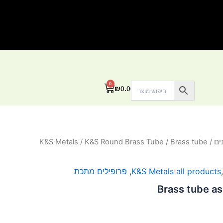
0
עגלת
₪
0.00
קניות
ים
/
/ Brass tube
K&S Round Brass Tube
/
K&S Metals
K&S Metals all products
,
פרופילים מתכת
Brass tube a