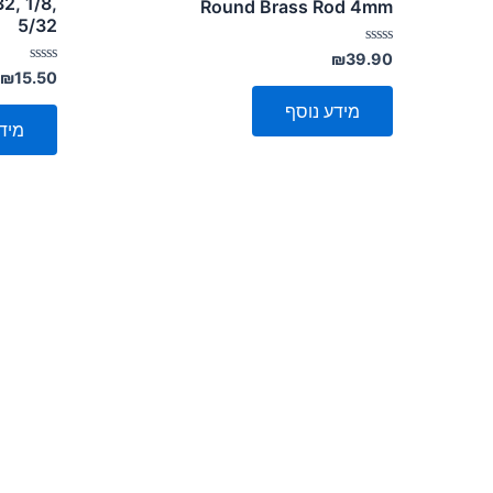
2, 1/8,
Round Brass Rod 4mm
5/32
דורג
₪
39.90
0
דורג
₪
15.50
מתוך
0
5
מתוך
מידע נוסף
5
מיד