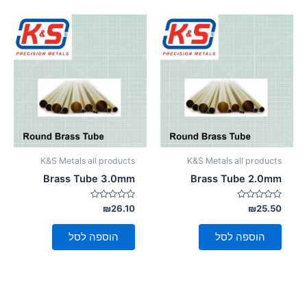
סמן קישורים
font_download
לאפס
cached
את
כל
האפשרויות
K&S Metals all products
K&S Metals all products
Brass Tube 3.0mm
Brass Tube 2.0mm
דורג
דורג
₪
26.10
₪
25.50
0
0
מתוך
מתוך
5
5
הוספה לסל
הוספה לסל