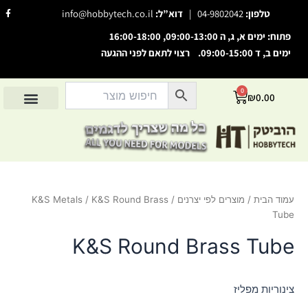
ילוג
F
טלפון:
04-9802042
|
דוא”ל:
info@hobbytech.co.il
a
תוכן
c
e
פתוח: ימים א, ג, ה 09:00-13:00, 16:00-18:00
b
o
ימים ב, ד 09:00-15:00. רצוי לתאם לפני ההגעה
o
השבת את ההבזקים
visibility_off
k
-
סמן כותרות
f
title
0
עגלת
₪
0.00
צבע רקע
קניות
settings
החשבון שלי
מוצרים לפי יצרנים
אודות הוביטק
מוצרים לפי סיווג
זום (הקטנה)
zoom_out
זום (הגדלה)
zoom_in
הקטנת גופן
remove_circle_outline
עמוד הבית
/
מוצרים לפי יצרנים
/
/ K&S Round Brass
K&S Metals
הגדלת גופן
add_circle_outline
Tube
גופן קריא
spellcheck
K&S Round Brass Tube
ניגודיות בהירה
brightness_high
ניגודיות כהה
brightness_low
צינוריות מפליז
הוסף קו תחתון לקישורים
format_underlined