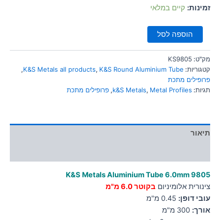
סמן קישורים
זמינות:
קיים במלאי
font_download
לאפס
cached
הוספה לסל
את
כל
האפשרויות
מק"ט:
KS9805
קטגוריות:
K&S Round Aluminium Tube
,
K&S Metals all products
,
פרופילים מתכת
תגיות:
Metal Profiles
,
k&S Metals
,
פרופילים מתכת
תיאור
מידע נוסף
K&S Metals Aluminium Tube 6.0mm
9805
צינורית אלומיניום
בקוטר 6.0 מ"מ
עובי דופן:
0.45 מ"מ
אורך:
300 מ"מ