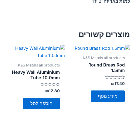
כמות באריזה:
2 יח'
מוצרים קשורים
אזל מן המלאי
K&S Metals all products
Round Brass Rod
K&S Metals all products
1.5mm
Heavy Wall Aluminium
Tube 10.0mm
דורג
₪
17.40
0
מתוך
דורג
₪
12.80
0
5
מידע נוסף
מתוך
5
הוספה לסל