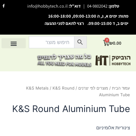
ילוג
F
טלפון:
04-9802042
|
דוא”ל:
info@hobbytech.co.il
a
תוכן
c
e
פתוח: ימים א, ג, ה 09:00-13:00, 16:00-18:00
b
o
ימים ב, ד 09:00-15:00. רצוי לתאם לפני ההגעה
o
השבת את ההבזקים
visibility_off
k
-
סמן כותרות
f
title
0
עגלת
₪
0.00
צבע רקע
קניות
settings
החשבון שלי
מוצרים לפי יצרנים
אודות הוביטק
מוצרים לפי סיווג
זום (הקטנה)
zoom_out
זום (הגדלה)
zoom_in
הקטנת גופן
remove_circle_outline
עמוד הבית
/
מוצרים לפי יצרנים
/
/ K&S Round
K&S Metals
הגדלת גופן
add_circle_outline
Aluminium Tube
גופן קריא
spellcheck
K&S Round Aluminium Tube
ניגודיות בהירה
brightness_high
ניגודיות כהה
brightness_low
צינוריות אלומיניום
הוסף קו תחתון לקישורים
format_underlined