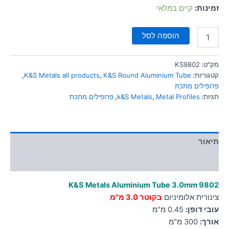
סמן קישורים
זמינות:
קיים במלאי
font_download
לאפס
cached
הוספה לסל
את
כל
האפשרויות
מק"ט:
KS9802
קטגוריות:
K&S Round Aluminium Tube
,
K&S Metals all products
,
פרופילים מתכת
תגיות:
Metal Profiles
,
k&S Metals
,
פרופילים מתכת
תיאור
מידע נוסף
K&S Metals Aluminium Tube 3.0mm
9802
צינורית אלומיניום
בקוטר 3.0 מ"מ
עובי דופן:
0.45 מ"מ
אורך:
300 מ"מ