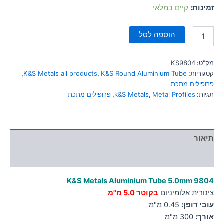
סמן קישורים
זמינות:
קיים במלאי
font_download
לאפס
cached
הוספה לסל
את
כל
האפשרויות
מק"ט:
KS9804
קטגוריות:
K&S Round Aluminium Tube
,
K&S Metals all products
,
פרופילים מתכת
תגיות:
Metal Profiles
,
k&S Metals
,
פרופילים מתכת
תיאור
מידע נוסף
K&S Metals Aluminium Tube 5.0mm
9804
צינורית אלומיניום
בקוטר 5.0 מ"מ
עובי דופן:
0.45 מ"מ
אורך:
300 מ"מ