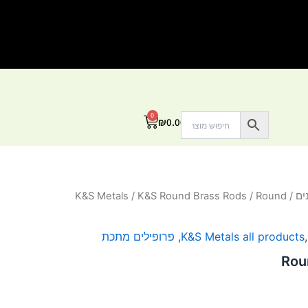
0
עגלת
₪
0.00
קניות
ים
/
/ Round
K&S Round Brass Rods
/
K&S Metals
K&S Metals all products
,
פרופילים מתכת
Rou