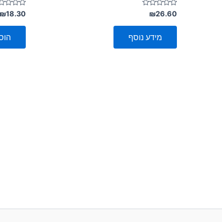
דורג
דורג
₪
18.30
₪
26.60
0
0
מתוך
מתוך
5
5
מידע נוסף
הוס