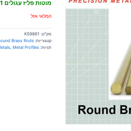
מוטות פליז עגולים 1 מ"מ
המלאי אזל
מק"ט:
KS9861
קטגוריות:
ound Brass Rods
תגיות:
Metal Profiles
,
etals