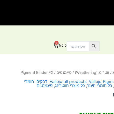
0
עגלת
₪
0.00
קניות
/
ווטרינג (Weathering)
/
פיגמנטים
/ Pigment Binder FX
Vallejo Pigm
,
Vallejo all products
,
דבקים
,
חומרי
כל חומרי העזר
,
כל מוצרי הווטרינג
,
פיגמנטים