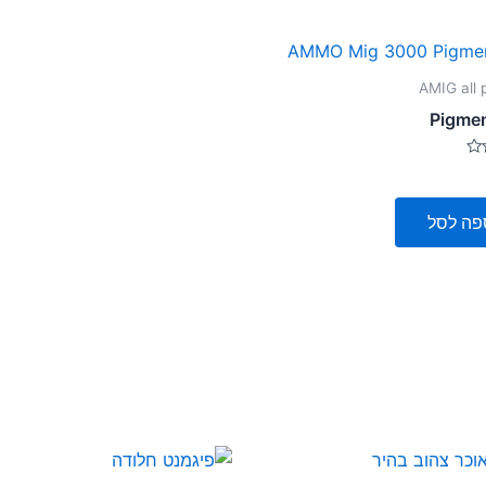
AMIG all 
Pigmen
פה לסל