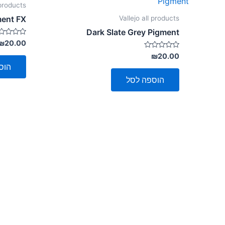
 products
Vallejo all products
ment FX
Dark Slate Grey Pigment
דורג
₪
20.00
0
דורג
מתוך
₪
20.00
5
0
הוס
מתוך
5
הוספה לסל