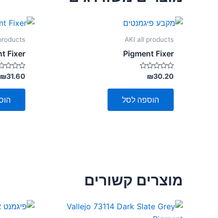
products
AKI all products
t Fixer
Pigment Fixer
דורג
דורג
₪
31.60
₪
30.20
0
0
מתוך
מתוך
5
5
הוספה לסל
הוס
מוצרים קשורים