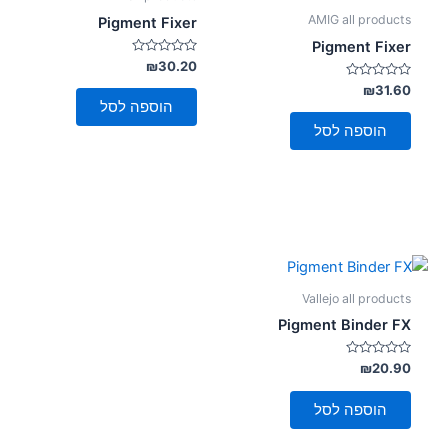
סמן קישורים
font_download
AMIG all products
Pigment Fixer
Pigment Fixer
לאפס
cached
דורג
₪
30.20
את
0
דורג
מתוך
₪
31.60
כל
5
0
הוספה לסל
מתוך
האפשרויות
5
הוספה לסל
Vallejo all products
Pigment Binder FX
דורג
₪
20.90
0
מתוך
5
הוספה לסל