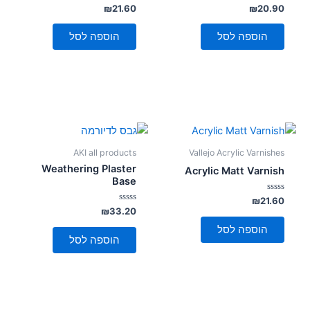
סמן קישורים
דורג
דורג
₪
21.60
₪
20.90
font_download
0
0
מתוך
מתוך
5
5
הוספה לסל
הוספה לסל
לאפס
cached
את
כל
האפשרויות
AKI all products
Vallejo Acrylic Varnishes
Weathering Plaster
Acrylic Matt Varnish
Base
דורג
₪
21.60
0
דורג
₪
33.20
מתוך
0
5
מתוך
הוספה לסל
5
הוספה לסל