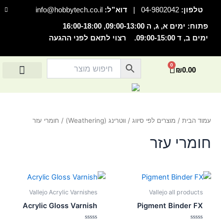
ילוג
F
טלפון:
04-9802042
|
דוא”ל:
info@hobbytech.co.il
a
תוכן
c
e
פתוח: ימים א, ג, ה 09:00-13:00, 16:00-18:00
b
o
ימים ב, ד 09:00-15:00. רצוי לתאם לפני ההגעה
השבת את ההבזקים
o
visibility_off
k
-
סמן כותרות
f
title
0
עגלת
₪
0.00
צבע רקע
settings
קניות
החשבון שלי
מוצרים לפי יצרנים
אודות הוביטק
מוצרים לפי סיווג
זום (הקטנה)
zoom_out
זום (הגדלה)
zoom_in
עמוד הבית
/
מוצרים לפי סיווג
/
ווטרינג (Weathering)
/ חומרי עזר
הקטנת גופן
remove_circle_outline
חומרי עזר
הגדלת גופן
add_circle_outline
גופן קריא
spellcheck
ניגודיות בהירה
brightness_high
ניגודיות כהה
Vallejo Acrylic Varnishes
Vallejo all products
brightness_low
Acrylic Gloss Varnish
Pigment Binder FX
הוסף קו תחתון לקישורים
format_underlined