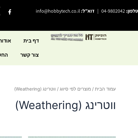
ילוג
פ
F
טלפון:
04-9802042
|
דוא”ל:
info@hobbytech.co.il
תוכן
a
י
c
e
b
o
o
דף בית
אודות
k
-
צור קשר
החשב
f
עמוד הבית
/
מוצרים לפי סיווג
/ ווטרינג (Weathering)
ווטרינג (Weathering)