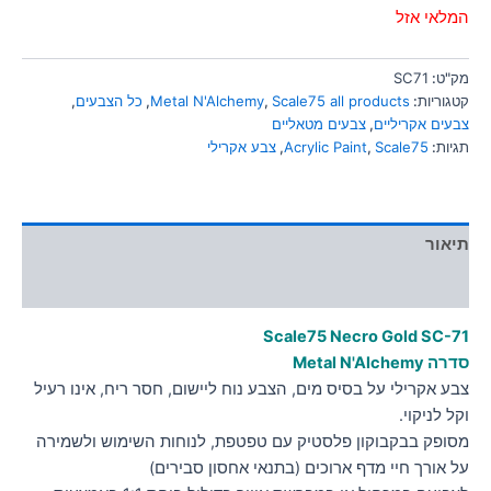
סמן קישורים
המלאי אזל
font_download
לאפס
cached
מק"ט:
SC71
את
קטגוריות:
Scale75 all products
,
Metal N'Alchemy
,
כל הצבעים
,
כל
צבעים אקריליים
,
צבעים מטאליים
האפשרויות
תגיות:
Scale75
,
Acrylic Paint
,
צבע אקרילי
תיאור
מידע נוסף
Scale75 Necro Gold
SC-71
סדרה Metal N'Alchemy
צבע אקרילי על בסיס מים, הצבע נוח ליישום, חסר ריח, אינו רעיל
וקל לניקוי.
מסופק בבקבוקון פלסטיק עם טפטפת, לנוחות השימוש ולשמירה
על אורך חיי מדף ארוכים (בתנאי אחסון סבירים)