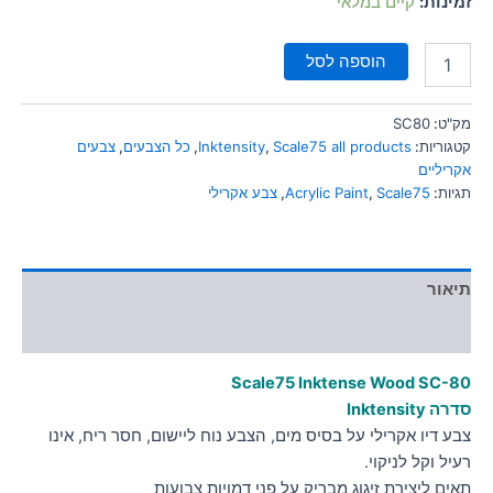
זמינות:
קיים במלאי
סמן קישורים
font_download
הוספה לסל
לאפס
cached
את
כל
מק"ט:
SC80
האפשרויות
קטגוריות:
Scale75 all products
,
Inktensity
,
כל הצבעים
,
צבעים
אקריליים
תגיות:
Scale75
,
Acrylic Paint
,
צבע אקרילי
תיאור
מידע נוסף
Scale75 Inktense Wood
SC-80
סדרה Inktensity
צבע דיו אקרילי על בסיס מים, הצבע נוח ליישום, חסר ריח, אינו
רעיל וקל לניקוי.
תאים ליצירת זיגוג מבריק על פני דמויות צבועות