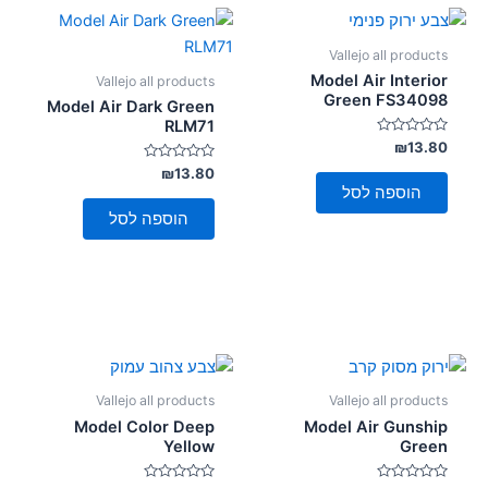
Vallejo all products
Model Air Interior
Vallejo all products
Green FS34098
Model Air Dark Green
RLM71
דורג
₪
13.80
0
מתוך
דורג
₪
13.80
0
5
הוספה לסל
מתוך
5
הוספה לסל
Vallejo all products
Vallejo all products
Model Color Deep
Model Air Gunship
Yellow
Green