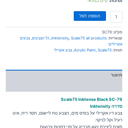
זמינות:
קיים במלאי
סמן קישורים
font_download
הוספה לסל
לאפס
cached
את
כל
מק"ט:
SC79
האפשרויות
קטגוריות:
Scale75 all products
,
Inktensity
,
כל הצבעים
,
צבעים
אקריליים
תגיות:
Scale75
,
Acrylic Paint
,
צבע אקרילי
תיאור
מידע נוסף
Scale75 Inktense Black
SC-79
סדרה Inktensity
צבע דיו אקרילי על בסיס מים, הצבע נוח ליישום, חסר ריח, אינו
רעיל וקל לניקוי.
תאים ליצירת זיגוג מבריק על פני דמויות צבועות