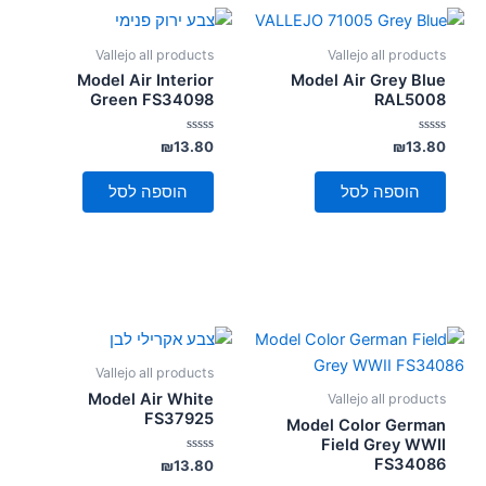
Vallejo all products
Vallejo all products
Model Air Interior
Model Air Grey Blue
Green FS34098
RAL5008
דורג
דורג
₪
13.80
₪
13.80
0
0
מתוך
מתוך
5
5
הוספה לסל
הוספה לסל
Vallejo all products
Model Air White
Vallejo all products
FS37925
Model Color German
Field Grey WWII
FS34086
דורג
₪
13.80
0