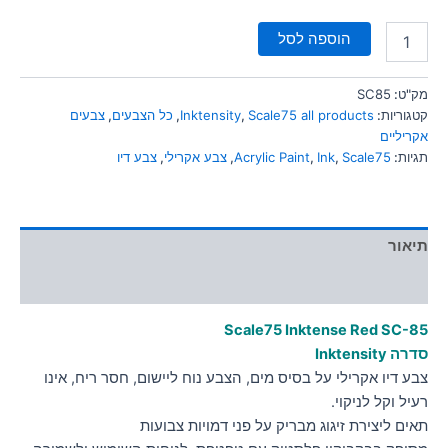
הוספה לסל
מק"ט:
SC85
קטגוריות:
Scale75 all products
,
Inktensity
,
כל הצבעים
,
צבעים
אקריליים
תגיות:
Scale75
,
Ink
,
Acrylic Paint
,
צבע אקרילי
,
צבע דיו
תיאור
מידע נוסף
Scale75 Inktense Red
SC-85
סדרה Inktensity
צבע דיו אקרילי על בסיס מים, הצבע נוח ליישום, חסר ריח, אינו
רעיל וקל לניקוי.
תאים ליצירת זיגוג מבריק על פני דמויות צבועות