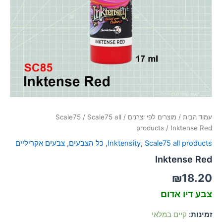
סמן קישורים
font_download
לאפס
cached
את
כל
האפשרויות
עמוד הבית
/
מוצרים לפי יצרנים
/
Scale75 all
/
Scale75
products
/ Inktense Red
Scale75 all products
,
Inktensity
,
כל הצבעים
,
צבעים אקריליים
Inktense Red
₪
18.20
צבע דיו אדום
זמינות:
קיים במלאי