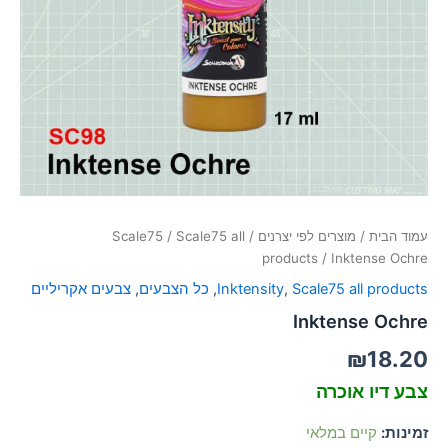
סמן קישורים
font_download
לאפס
cached
את
כל
האפשרויות
עמוד הבית
/
מוצרים לפי יצרנים
/
Scale75 all
/
Scale75
products
/ Inktense Ochre
Scale75 all products
,
Inktensity
,
כל הצבעים
,
צבעים אקריליים
Inktense Ochre
₪
18.20
צבע דיו אוכרה
זמינות:
קיים במלאי