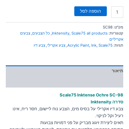
הוספה לסל
מק"ט:
SC98
קטגוריות:
Scale75 all products
,
Inktensity
,
כל הצבעים
,
צבעים
אקריליים
תגיות:
Scale75
,
Ink
,
Acrylic Paint
,
צבע אקרילי
,
צבע דיו
תיאור
מידע נוסף
Scale75 Inktense Ochre
SC-98
סדרה Inktensity
צבע דיו אקרילי על בסיס מים, הצבע נוח ליישום, חסר ריח, אינו
רעיל וקל לניקוי.
תאים ליצירת זיגוג מבריק על פני דמויות צבועות