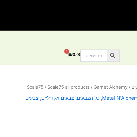
0
עגלת
₪
0.00
קניות
ים
/
/ Garnet Alchemy
Scale75 all products
/
Scale75
Metal N'Alche
,
כל הצבעים
,
צבעים אקריליים
,
צבעים