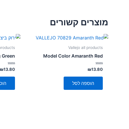
מוצרים קשורים
 products
Vallejo all products
g Green
Model Color Amaranth Red
דורג
דורג
₪
13.80
₪
13.80
0
0
מתוך
מתוך
5
5
הוספה לסל
הוס