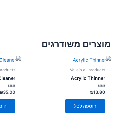
מוצרים משודרגים
 products
Vallejo all products
Cleaner
Acrylic Thinner
דורג
דורג
₪
35.00
₪
13.80
0
0
מתוך
מתוך
5
5
הוספה לסל
הוס