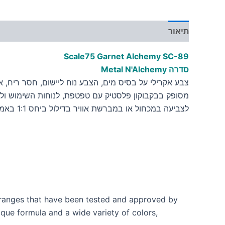
תיאור
מידע נוסף
Scale75 Garnet Alchemy
SC-89
סדרה Metal N'Alchemy
צבע אקרילי על בסיס מים, הצבע נוח ליישום, חסר ריח, אינו
מסופק בבקבוקון פלסטיק עם טפטפת, לנוחות השימוש ולש
לצביעה במכחול או במברשת אוויר בדילול ביחס 1:1 באמצעות מדלל לצבעים אקריליים על בסיס מים
t ranges that have been tested and approved by
ique formula and a wide variety of colors,