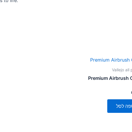
 to life.
Vallejo all
Premium Airbrush 
פה לסל