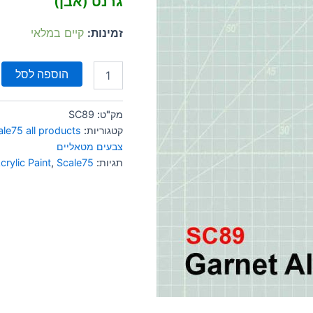
גרנט (אבן)
זמינות:
קיים במלאי
הוספה לסל
מק"ט:
SC89
קטגוריות:
ale75 all products
צבעים מטאליים
תגיות:
Scale75
,
crylic Paint