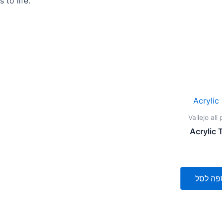
 to life.
Vallejo all
Acrylic 
פה לסל