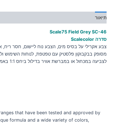
תיאור
מידע נוסף
Scale75 Field Grey
SC-46
סדרה Scalecolor
צבע אקרילי על בסיס מים, הצבע נוח ליישום, חסר ריח, אינו
מסופק בבקבוקון פלסטיק עם טפטפת, לנוחות השימוש ולש
לצביעה במכחול או במברשת אוויר בדילול ביחס 1:1 באמצעות מדלל לצבעים אקריליים על בסיס מים
t ranges that have been tested and approved by
ique formula and a wide variety of colors,