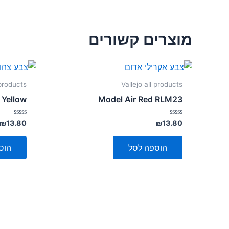
מוצרים קשורים
 products
Vallejo all products
 Yellow
Model Air Red RLM23
דורג
דורג
₪
13.80
₪
13.80
0
0
מתוך
מתוך
5
5
הוספה לסל
הוס