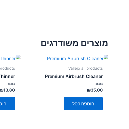
מוצרים משודרגים
 products
Vallejo all products
Thinner
Premium Airbrush Cleaner
דורג
דורג
₪
13.80
₪
35.00
0
0
מתוך
מתוך
5
5
הוספה לסל
הוס