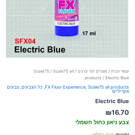
סמן קישורים
font_download
לאפס
cached
את
כל
האפשרויות
עמוד הבית
/
מוצרים לפי יצרנים
/
Scale75 all
/
Scale75
products
/ Electric Blue
Scale75 all products
,
FX Fluor Experience
,
כל הצבעים
,
צבעים
אקריליים
Electric Blue
₪
16.70
צבע ניאון כחול חשמלי
זמינות:
קיים במלאי