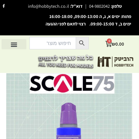
ילוג
F
טלפון:
04-9802042
|
דוא”ל:
info@hobbytech.co.il
a
תוכן
c
e
פתוח: ימים א, ג, ה 09:00-13:00, 16:00-18:00
b
o
ימים ב, ד 09:00-15:00. רצוי לתאם לפני ההגעה
o
השבת את ההבזקים
visibility_off
k
-
סמן כותרות
f
title
0
עגלת
₪
0.00
צבע רקע
קניות
settings
החשבון שלי
מוצרים לפי יצרנים
אודות הוביטק
מוצרים לפי סיווג
זום (הקטנה)
zoom_out
זום (הגדלה)
zoom_in
כמות
הקטנת גופן
remove_circle_outline
של
Electric
הגדלת גופן
add_circle_outline
Blue
גופן קריא
spellcheck
ניגודיות בהירה
brightness_high
ניגודיות כהה
brightness_low
הוסף קו תחתון לקישורים
format_underlined