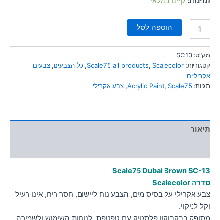
זמינות:
קיים במלאי
סמן קישורים
font_download
הוספה לסל
לאפס
cached
את
כל
מק"ט:
SC13
האפשרויות
קטגוריות:
Scalecolor
,
Scale75 all products
,
כל הצבעים
,
צבעים
אקריליים
תגיות:
Scale75
,
Acrylic Paint
,
צבע אקרילי
תיאור
מידע נוסף
Scale75 Dubai Brown
SC-13
סדרה Scalecolor
צבע אקרילי על בסיס מים, הצבע נוח ליישום, חסר ריח, אינו רעיל
וקל לניקוי.
מסופק בבקבוקון פלסטיק עם טפטפת, לנוחות השימוש ולשמירה