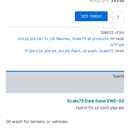
זמינות:
קיים במלאי
סמן קישורים
font_download
הוספה לסל
לאפס
cached
את
כל
מק"ט:
SWE03
האפשרויות
קטגוריות:
Scale75 all products
,
Oil Washes
,
כל הצבעים
,
צבעים
אקריליים
תגיות:
Scale75
,
oil wash
,
Acrylic Paint
,
ווש שמן
,
צבע אקרילי
תיאור
מידע נוסף
Scale75 Dark Sand
SWE-03
ווש שמן לווטרינג ולדיורמות
Oil wash for terrains or vehicles.