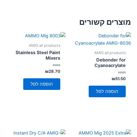
מוצרים קשורים
AMIG all products
Stainless Steel Paint
AMIG all products
Mixers
Debonder for
Cyanoacrylate
דורג
₪
28.70
0
דורג
מתוך
₪
51.50
5
0
הוספה לסל
מתוך
5
הוספה לסל