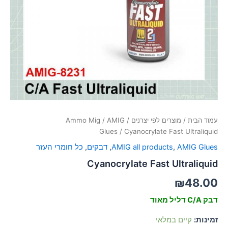
סמן קישורים
font_download
לאפס
cached
את
כל
האפשרויות
עמוד הבית
/
מוצרים לפי יצרנים
/
AMIG
/
Ammo Mig
Glues
/ Cyanocrylate Fast Ultraliquid
AMIG Glues
,
AMIG all products
,
דבקים
,
כל חומרי העזר
Cyanocrylate Fast Ultraliquid
₪
48.00
דבק C/A דליל מאוד
זמינות:
קיים במלאי