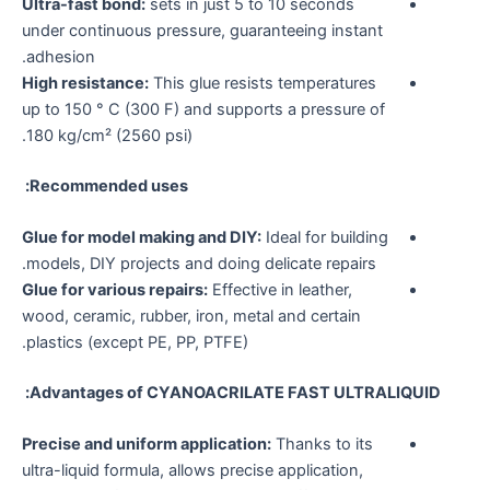
Ultra-fast bond:
sets in just 5 to 10 seconds
under continuous pressure, guaranteeing instant
adhesion.
High resistance:
This glue resists temperatures
up to 150 ° C (300 F) and supports a pressure of
180 kg/cm² (2560 psi).
Recommended uses:
Glue for model making and DIY:
Ideal for building
models, DIY projects and doing delicate repairs.
Glue for various repairs:
Effective in leather,
wood, ceramic, rubber, iron, metal and certain
plastics (except PE, PP, PTFE).
Advantages of CYANOACRILATE FAST ULTRALIQUID:
Precise and uniform application:
Thanks to its
ultra-liquid formula, allows precise application,