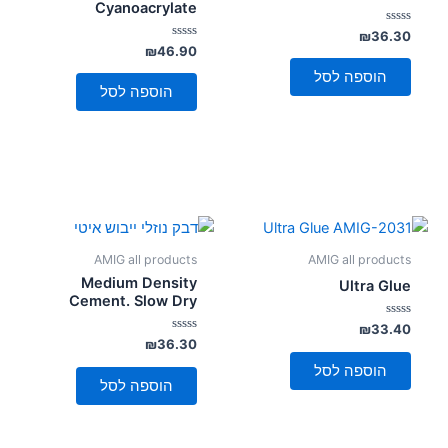
Cyanoacrylate
סמן קישורים
font_download
דורג
₪
36.30
0
דורג
₪
46.90
לאפס
מתוך
cached
0
5
מתוך
את
הוספה לסל
5
הוספה לסל
כל
האפשרויות
AMIG all products
AMIG all products
Medium Density
Ultra Glue
Cement. Slow Dry
דורג
₪
33.40
0
דורג
₪
36.30
מתוך
0
5
מתוך
הוספה לסל
5
הוספה לסל