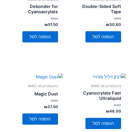
Debonder for
Double-Sided Soft
Cyanoacrylate
Tape
דורג
דורג
₪
51.50
₪
30.60
0
0
מתוך
מתוך
5
5
הוספה לסל
הוספה לסל
AMIG all products
AMIG all products
Cyanocrylate Fast
Magic Dust
Ultraliquid
דורג
₪
37.50
0
דורג
₪
48.00
מתוך
0
5
מתוך
הוספה לסל
5
הוספה לסל