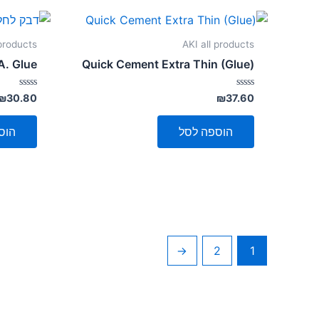
 products
AKI all products
A. Glue
Quick Cement Extra Thin (Glue)
דורג
דורג
₪
30.80
₪
37.60
0
0
מתוך
מתוך
5
5
הוספה לסל
הוס
←
2
1