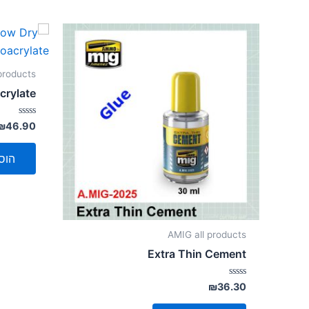
products
crylate
דורג
₪
46.90
0
מתוך
5
הוס
AMIG all products
Extra Thin Cement
דורג
₪
36.30
0
מתוך