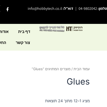
ילוג
פ
F
טלפון:
04-9802042
|
דוא”ל:
info@hobbytech.co.il
תוכן
a
י
c
e
b
o
o
דף בית
אודות
k
-
צור קשר
החשב
f
עמוד הבית
/ מוצרים המתויגים “Glues”
Glues
מציג 1–12 מתוך 24 תוצאות