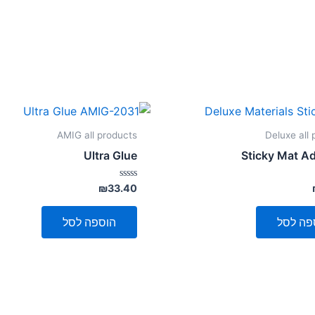
AMIG all products
Deluxe all
Ultra Glue
Sticky Mat A
דורג
₪
33.40
0
מתוך
5
פה לסל
הוספה לסל