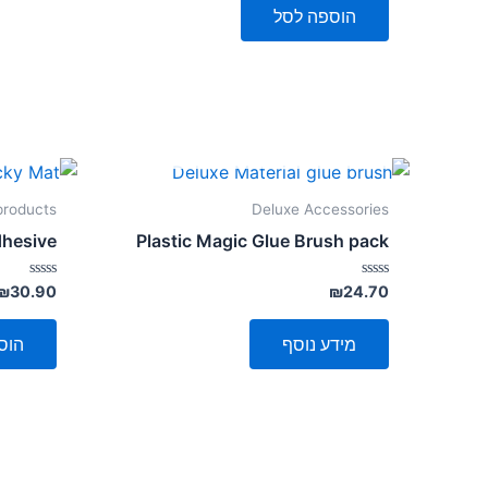
5
הוספה לסל
אזל מן המלאי
 products
Deluxe Accessories
dhesive
Plastic Magic Glue Brush pack
דורג
דורג
₪
30.90
₪
24.70
0
0
מתוך
מתוך
5
5
מידע נוסף
הוס