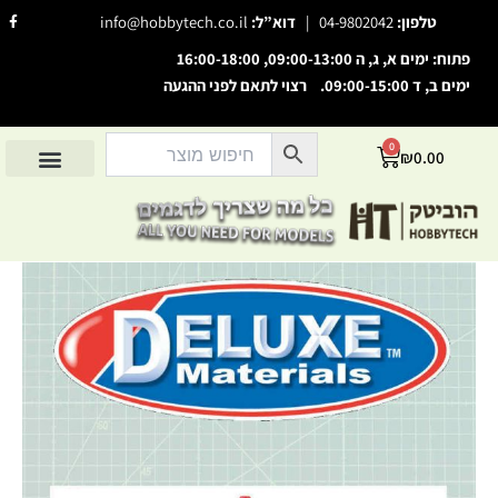
ילוג
F
טלפון:
04-9802042
|
דוא”ל:
info@hobbytech.co.il
a
תוכן
c
e
פתוח: ימים א, ג, ה 09:00-13:00, 16:00-18:00
b
o
ימים ב, ד 09:00-15:00. רצוי לתאם לפני ההגעה
o
השבת את ההבזקים
visibility_off
k
-
סמן כותרות
f
title
0
עגלת
₪
0.00
צבע רקע
קניות
settings
החשבון שלי
מוצרים לפי יצרנים
אודות הוביטק
מוצרים לפי סיווג
זום (הקטנה)
zoom_out
זום (הגדלה)
zoom_in
כמות
הקטנת גופן
remove_circle_outline
של
Tissue
הגדלת גופן
add_circle_outline
Paste
גופן קריא
spellcheck
ניגודיות בהירה
brightness_high
ניגודיות כהה
brightness_low
הוסף קו תחתון לקישורים
format_underlined