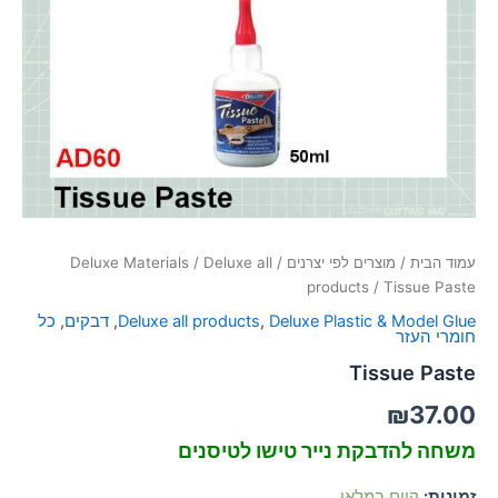
סמן קישורים
font_download
לאפס
cached
את
כל
האפשרויות
עמוד הבית
/
מוצרים לפי יצרנים
/
Deluxe all
/
Deluxe Materials
products
/ Tissue Paste
Deluxe Plastic & Model Glue
,
Deluxe all products
,
דבקים
,
כל
חומרי העזר
Tissue Paste
₪
37.00
משחה להדבקת נייר טישו לטיסנים
זמינות:
קיים במלאי