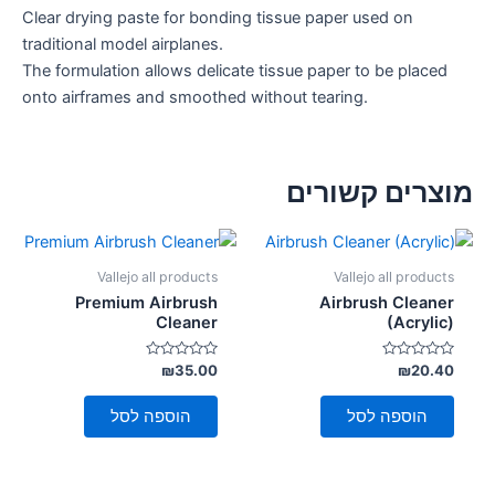
Clear drying paste for bonding tissue paper used on
traditional model airplanes.
The formulation allows delicate tissue paper to be placed
onto airframes and smoothed without tearing.
מוצרים קשורים
Vallejo all products
Vallejo all products
Premium Airbrush
Airbrush Cleaner
Cleaner
(Acrylic)
דורג
דורג
₪
35.00
₪
20.40
0
0
מתוך
מתוך
5
5
הוספה לסל
הוספה לסל