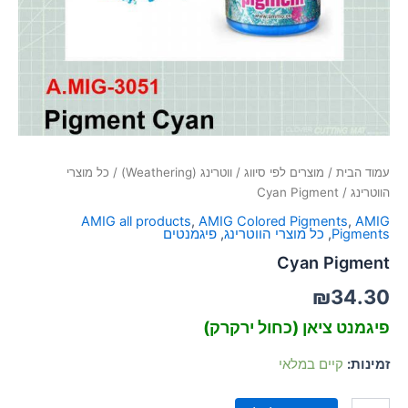
סמן קישורים
font_download
לאפס
cached
את
כל
האפשרויות
עמוד הבית
/
מוצרים לפי סיווג
/
ווטרינג (Weathering)
/
כל מוצרי
הווטרינג
/ Cyan Pigment
AMIG all products
,
AMIG Colored Pigments
,
AMIG
Pigments
,
כל מוצרי הווטרינג
,
פיגמנטים
Cyan Pigment
₪
34.30
פיגמנט ציאן (כחול ירקרק)
זמינות:
קיים במלאי