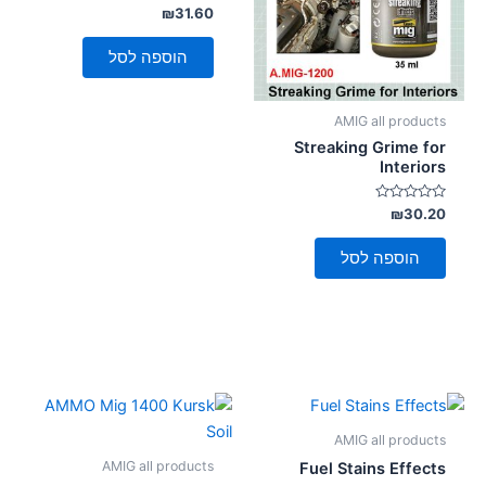
דורג
₪
31.60
סמן קישורים
font_download
0
מתוך
5
הוספה לסל
לאפס
cached
את
כל
AMIG all products
האפשרויות
Streaking Grime for
Interiors
דורג
₪
30.20
0
מתוך
5
הוספה לסל
AMIG all products
AMIG all products
Fuel Stains Effects