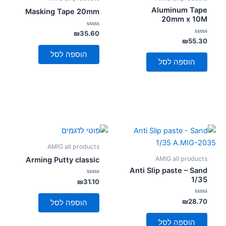
Aluminum Tape
Masking Tape 20mm
20mm x 10M
דורג
₪
35.60
0
דורג
₪
55.30
מתוך
0
5
מתוך
הוספה לסל
5
הוספה לסל
AMIG all products
AMIG all products
Arming Putty classic
Anti Slip paste – Sand
1/35
דורג
₪
31.10
0
מתוך
5
דורג
₪
28.70
הוספה לסל
0
מתוך
5
הוספה לסל