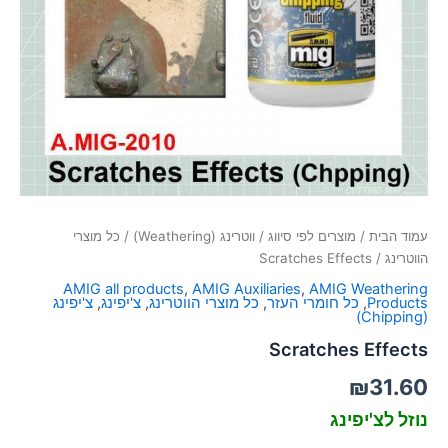
סמן קישורים
font_download
לאפס
cached
את
כל
האפשרויות
עמוד הבית
/
מוצרים לפי סיווג
/
ווטרינג (Weathering)
/
כל מוצרי
הווטרינג
/ Scratches Effects
AMIG all products
,
AMIG Auxiliaries
,
AMIG Weathering
Products
,
כל חומרי העזר
,
כל מוצרי הווטרינג
,
צ'יפינג
,
צ'יפינג
(Chipping)
Scratches Effects
₪
31.60
נוזל לצ'יפינג