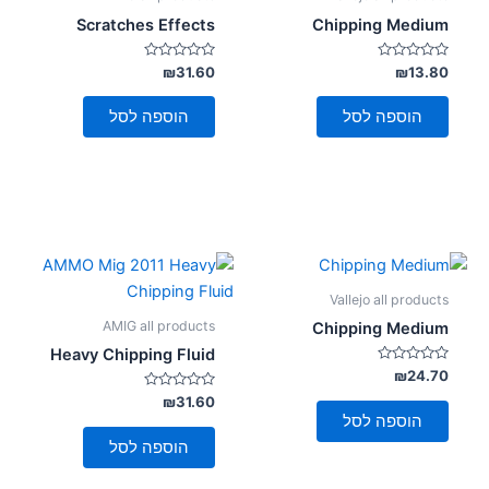
סמן קישורים
font_download
Scratches Effects
Chipping Medium
לאפס
cached
דורג
דורג
₪
31.60
₪
13.80
את
0
0
מתוך
מתוך
כל
5
5
הוספה לסל
הוספה לסל
האפשרויות
Vallejo all products
AMIG all products
Chipping Medium
Heavy Chipping Fluid
דורג
₪
24.70
0
מתוך
דורג
₪
31.60
0
5
הוספה לסל
מתוך
5
הוספה לסל