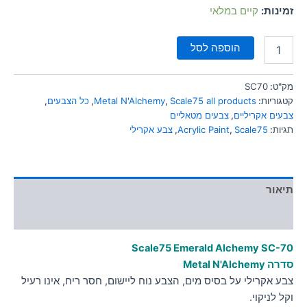
סמן קישורים
זמינות:
קיים במלאי
font_download
לאפס
cached
הוספה לסל
את
כל
האפשרויות
מק"ט:
SC70
קטגוריות:
Scale75 all products
,
Metal N'Alchemy
,
כל הצבעים
,
צבעים אקריליים
,
צבעים מטאליים
תגיות:
Scale75
,
Acrylic Paint
,
צבע אקרילי
תיאור
מידע נוסף
Scale75 Emerald Alchemy
SC-70
סדרה Metal N'Alchemy
צבע אקרילי על בסיס מים, הצבע נוח ליישום, חסר ריח, אינו רעיל
וקל לניקוי.