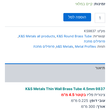
סמן קישורים
זמינות:
קיים במלאי
font_download
לאפס
cached
הוספה לסל
את
כל
האפשרויות
מק"ט:
KS9837
קטגוריות:
K&S Round Brass Tube
,
K&S Metals all products
,
פרופילים מתכת
תגיות:
Metal Profiles
,
k&S Metals
,
פרופילים מתכת
תיאור
מידע נוסף
K&S Metals Thin Wall Brass Tube 4.5mm
9837
צינורית פליז
בקוטר 4.5 מ"מ
עובי דופן:
0.225 מ"מ
אורך:
300 מ"מ