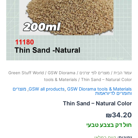
סמן קישורים
font_download
לאפס
cached
את
כל
האפשרויות
עמוד הבית
/
מוצרים לפי יצרנים
/
GSW Diorama
/
Green Stuff World
tools & Materials
/ Thin Sand – Natural Color
GSW Diorama tools & Materials
,
GSW all products
,
מוצרים
וחומרים לדיוראמות
Thin Sand – Natural Color
₪
34.20
חול דק בצבע טבעי
זמינות:
קיים במלאי