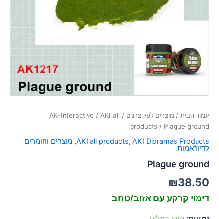
סמן קישורים
font_download
לאפס
cached
את
כל
האפשרויות
עמוד הבית
/
מוצרים לפי יצרנים
/
AKI all
/
AK-Interactive
products
/ Plague ground
AKI Dioramas Products
,
AKI all products
,
מוצרים וחומרים
לדיוראמות
Plague ground
₪
38.50
דימוי קרקע עם אזוב/טחב
זמינות:
קיים במלאי