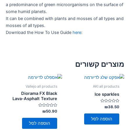
a predominance of green microorganisms on the surface of
some humid planets.
It can be combined with plants and mosses of all types and
mosses of all types.
Download the How To Use Guide
here
:
מוצרים קשורים
Vallejo all products
AKI all products
Diorama FX Black
Ice sparkles
Lava-Asphalt Texture
דורג
₪
38.50
0
דורג
₪
50.90
מתוך
0
5
מתוך
הוספה לסל
5
הוספה לסל