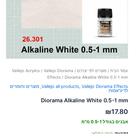
סמן קישורים
font_download
לאפס
cached
את
כל
האפשרויות
עמוד הבית
/
מוצרים לפי יצרנים
/
Vallejo Diorama
/
Vallejo Acrylics
Effects
/ Diorama Alkaline White 0.5-1 mm
Vallejo Diorama Effects
,
Vallejo all products
,
מוצרים וחומרים
לדיוראמות
Diorama Alkaline White 0.5-1 mm
₪
17.80
אבנים בגודל 0.5-1 מ"מ
זמינות:
קיים במלאי