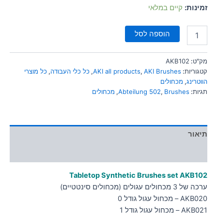
סמן קישורים
זמינות:
קיים במלאי
font_download
לאפס
cached
הוספה לסל
את
כל
האפשרויות
מק"ט:
AKB102
קטגוריות:
AKI Brushes
,
AKI all products
,
כל כלי העבודה
,
כל מוצרי
הווטרינג
,
מכחולים
תגיות:
Brushes
,
Abteilung 502
,
מכחולים
תיאור
מידע נוסף
Tabletop Synthetic Brushes set AKB102
ערכה של 3 מכחולים עגולים (מכחולים סינטטיים)
AKB020 – מכחול עגול גודל 0
AKB021 – מכחול עגול גודל 1