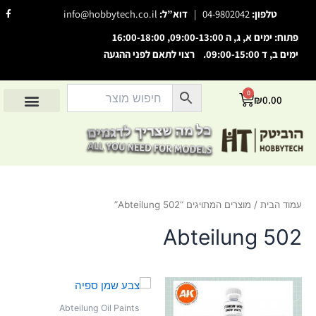
ילוג
F
טלפון:
04-9802042
|
דוא”ל:
info@hobbytech.co.il
a
תוכן
c
e
פתוח: ימים א, ג, ה 09:00-13:00, 16:00-18:00
b
o
ימים ב, ד 09:00-15:00. רצוי לתאם לפני ההגעה
o
השבת את ההבזקים
visibility_off
k
-
סמן כותרות
f
title
0
עגלת
₪
0.00
צבע רקע
קניות
settings
החשבון שלי
מוצרים לפי יצרנים
אודות הוביטק
מוצרים לפי סיווג
זום (הקטנה)
zoom_out
זום (הגדלה)
zoom_in
הקטנת גופן
remove_circle_outline
עמוד הבית
/ מוצרים המתויגים “Abteilung 502”
הגדלת גופן
add_circle_outline
גופן קריא
Abteilung 502
spellcheck
ניגודיות בהירה
brightness_high
ניגודיות כהה
brightness_low
הוסף קו תחתון לקישורים
format_underlined
Abteilung Oil Paints