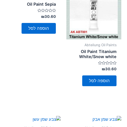
סמן קישורים
Oil Paint Sepia
font_download
לאפס
דורג
₪
30.60
cached
0
את
מתוך
5
כל
הוספה לסל
האפשרויות
Abteilung Oil Paints
Oil Paint Titanium
White/Snow white
דורג
₪
30.60
0
מתוך
5
הוספה לסל