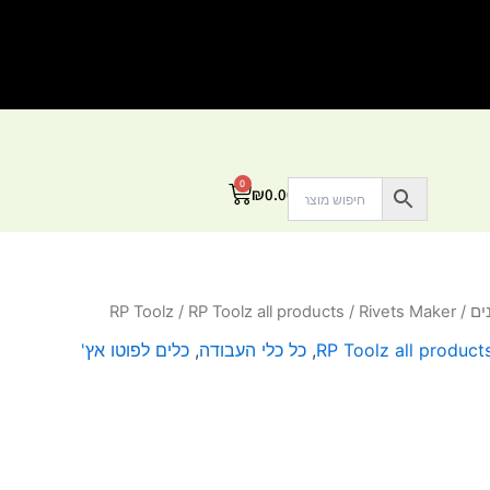
0
עגלת
₪
0.00
קניות
ים
/
/ Rivets Maker
RP Toolz all products
/
RP Toolz
RP Toolz all product
,
כל כלי העבודה
,
כלים לפוטו אץ'