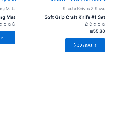
ing Mats
Shesto Knives & Saws
ing Mat
Soft Grip Craft Knife #1 Set
דורג
דורג
₪
55.30
0
0
מיד
מתוך
מתוך
5
5
הוספה לסל