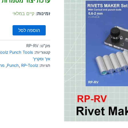
ערכת יצור מסמרות
זמינות:
קיים במלאי
הוספה לסל
מק"ט:
RP-RV
קטגוריות:
oolz Punch Tools
אץ' וסקרץ'
תגיות:
RP-Toolz
,
Punch
,
מחו