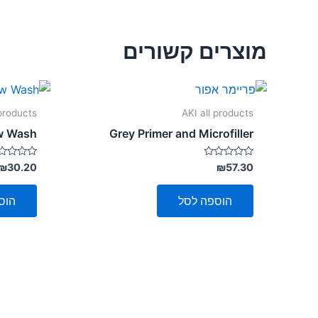
מוצרים קשורים
 products
AKI all products
ow Wash
Grey Primer and Microfiller
דורג
דורג
₪
30.20
₪
57.30
0
0
מתוך
מתוך
5
5
הוספה לסל
הוס