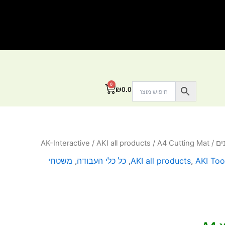
0
עגלת
₪
0.00
קניות
ים
/
/ A4 Cutting Mat
AKI all products
/
AK-Interactive
AKI Too
,
AKI all products
,
כל כלי העבודה
,
משטחי