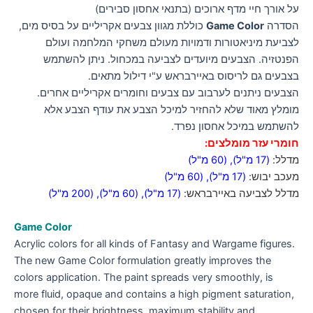
על אורך חיי מדף ארוכים (בתנאי אחסון סבירים)
הסדרה
Game Color
כוללת מגוון צבעים אקריליים על בסיס מים,
לצביעת מיניאטורות ודמויות מעולם משחקי המלחמה ועולם
הפנטזיה. הצבעים מיועדים לצביעה במכחול. ניתן להשתמש
בצבעים גם לריסוס באיירבראש ע"י דילול מתאים.
הצבעים ניתנים לערבוב עם צבעים וחומרים אקריליים אחרים.
מומלץ מאוד שלא להחזיר למיכל הצבע את עודף הצבע אלא
להשתמש במיכל אחסון נפרד.
חומרי עזר מומלצים:
מדלל:
(17 מ"ל)
,
(60 מ"ל)
מעכב יבוש:
(17 מ"ל)
,
(60 מ"ל)
מדלל לצביעה באיירבראש:
(17 מ"ל)
,
(60 מ"ל)
,
(200 מ"ל)
Game Color
Acrylic colors for all kinds of Fantasy and Wargame figures.
The new Game Color formulation greatly improves the
colors application. The paint spreads very smoothly, is
more fluid, opaque and contains a high pigment saturation,
chosen for their brightness, maximum stability and